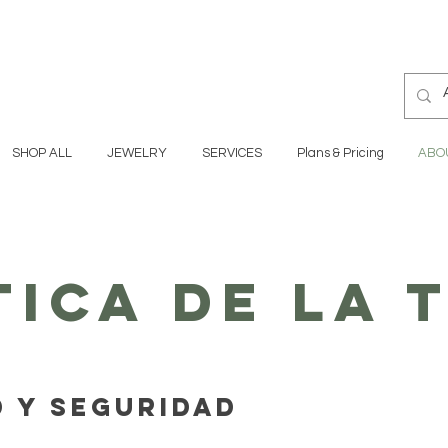
SHOP ALL
JEWELRY
SERVICES
Plans & Pricing
ABO
tica de la 
d y seguridad