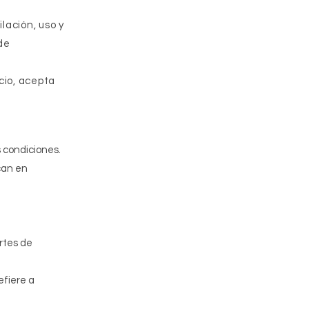
lación, uso y
de
icio, acepta
s condiciones.
can en
rtes de
efiere a