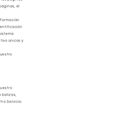
páginas, el
información
dentificación
 sistema
tivo únicos y
nuestro
nuestro
 balizas,
tro Servicio.