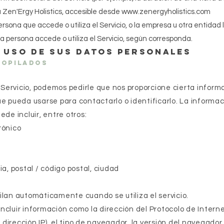
 a Zen'Ergy Holistics, accesible desde
www.zenergyholistics.com
ersona que accede o utiliza el Servicio, o la empresa u otra entidad 
a persona accede o utiliza el Servicio, según corresponda.
y uso de sus datos personales
copilados
Servicio, podemos pedirle que nos proporcione cierta inform
ue pueda usarse para contactarlo o identificarlo. La informa
ede incluir, entre otros:
rónico
ia, postal / código postal, ciudad
ilan automáticamente cuando se utiliza el servicio.
ncluir información como la dirección del Protocolo de Intern
a dirección IP), el tipo de navegador, la versión del navegador