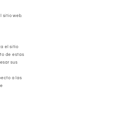
 sitio web.
 el sitio
ito de estas
resar sus
pecto a las
de