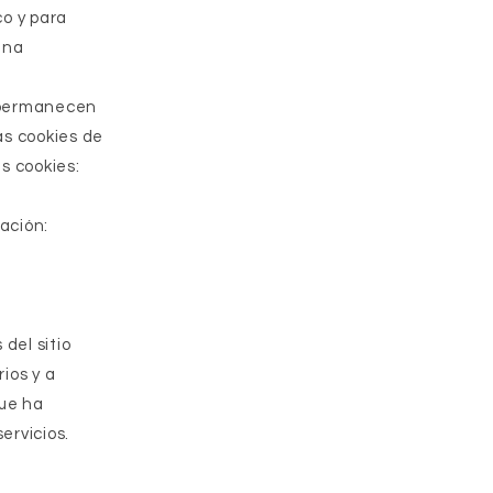
co y para
una
s permanecen
as cookies de
s cookies:
ación:
 del sitio
ios y a
que ha
ervicios.