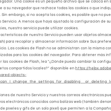
vegador. Una cookie es un pequeño archivo que se coloca en 
rle a su navegador que rechace todas las cookies o que indi
 Sin embargo, si no acepta las cookies, es posible que no pue
o Servicio. A menos que haya ajustado la configuración de s
es, nuestro servicio puede utilizar cookies.
racterísticas de nuestro Servicio pueden usar objetos alma
sh) para recopilar y almacenar información sobre Sus prefer
icio. Las cookies de Flash no se administran con la misma co
lizadas para las cookies del navegador. Para obtener más i
 las cookies de Flash, lea "¿Dónde puedo cambiar la config
bjetos compartidos locales?" disponible en
https://helpx.adob
hared-objects-
can_I_change_the_settings_for_disabling__or_deleting_l
iones de nuestro Servicio y nuestros correos electrónicos p
os electrónicos conocidos como balizas web (también deno
e píxeles y gifs de un solo píxel) que permiten a la Compañía