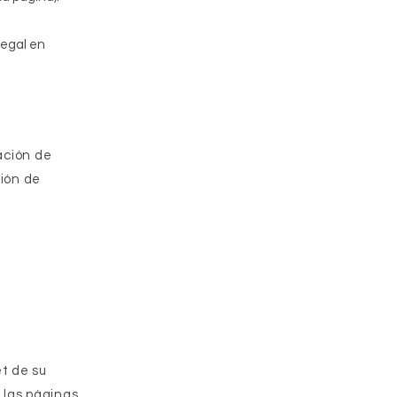
legal en
ación de
ción de
et de su
, las páginas