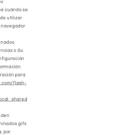
su
que cuándo se
da utilizar
u navegador
cenados
encias o Su
nfiguración
nformación
uración para
e.com/flash-
ocal_shared
ueden
minados gifs
, por