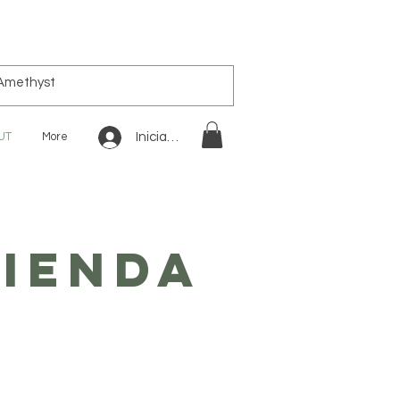
UT
More
Iniciar sesión
tienda