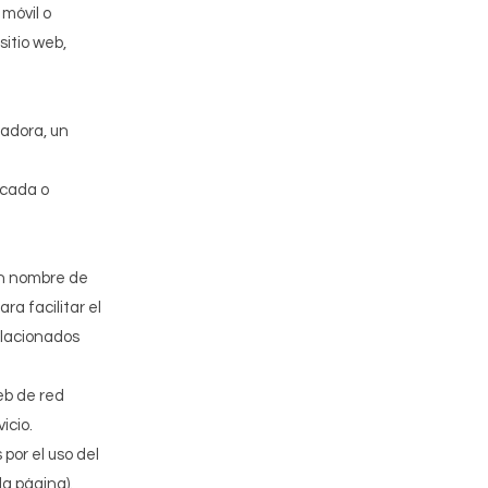
móvil o
sitio web,
tadora, un
icada o
 en nombre de
a facilitar el
relacionados
web de red
icio.
por el uso del
la página).