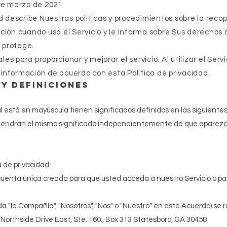
 de marzo de 2021
d describe Nuestras políticas y procedimientos sobre la recopi
ción cuando usa el Servicio y le informa sobre Sus derechos 
o protege.
s para proporcionar y mejorar el servicio. Al utilizar el Serv
e información de acuerdo con esta Política de privacidad.
y definiciones
ial está en mayúscula tienen significados definidos en las siguiente
s tendrán el mismo significado independientemente de que aparez
a de privacidad:
cuenta única creada para que usted acceda a nuestro Servicio o pa
la Compañía", "Nosotros", "Nos" o "Nuestro" en este Acuerdo) se r
0 Northside Drive East, Ste. 160., Box 313 Statesboro, GA 30458