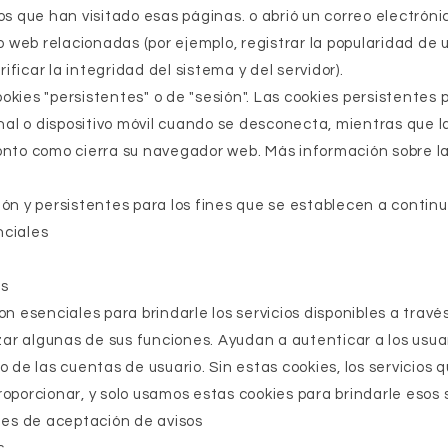
os que han visitado esas páginas. o abrió un correo electróni
io web relacionadas (por ejemplo, registrar la popularidad de 
ficar la integridad del sistema y del servidor).
okies "persistentes" o de "sesión". Las cookies persistente
l o dispositivo móvil cuando se desconecta, mientras que l
onto como cierra su navegador web. Más información sobre la
ión y persistentes para los fines que se establecen a continu
nciales
os
on esenciales para brindarle los servicios disponibles a través
izar algunas de sus funciones. Ayudan a autenticar a los usuar
o de las cuentas de usuario. Sin estas cookies, los servicios 
oporcionar, y solo usamos estas cookies para brindarle esos s
kies de aceptación de avisos